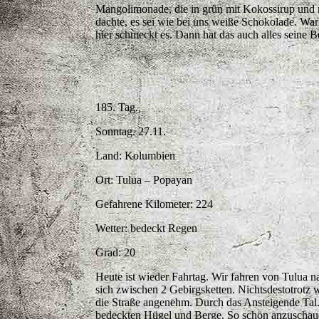
Mangolimonade, die in grün mit Kokossirup und mi
dachte, es sei wie bei uns weiße Schokolade. War
hier schmeckt es. Dann hat das auch alles seine
185. Tag.
Sonntag. 27.11.
Land: Kolumbien
Ort: Tulua – Popayan
Gefahrene Kilometer: 224
Wetter: bedeckt Regen
Grad: 20
Heute ist wieder Fahrtag. Wir fahren von Tulua n
sich zwischen 2 Gebirgsketten. Nichtsdestotrotz
die Straße angenehm. Durch das Ansteigende Tal. N
bedeckten Hügel und Berge. So schön anzuschaue