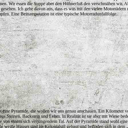
n. Wir essen die Suppe aber den Hühnerfuß den verschmähen wir. Aber
 gesehen. Ich gehe davon aus, dass es was mit den vielen Motorrädern
mpfen. Eine Beinamputation ist eine typische Motorradunfallfolge.
t eine Pyramide, die wollen wir uns genau anschauen. Ein Kilometer v
ht aus Steinen, Backstein und Lehm. In Realität ist sie aber mit Wiese b
de von einem sich verjüngendem Tal. Auf der Pyramide stand wohl eine
le weiße Häuser sind im Kolonialstil gebaut und befinden sich in dem „