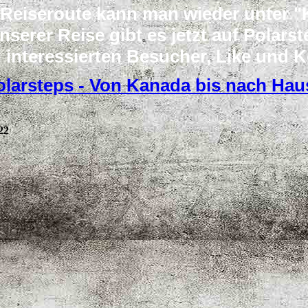
 Reiseroute kann man wieder unter "
nserer Reise gibt es jetzt auf Polars
 interessierten Besucher, Like und
olarsteps - Von Kanada bis nach Hau
22