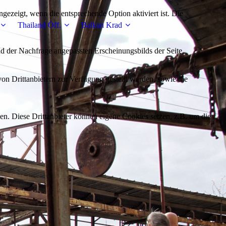
ezeigt, wenn die entsprechende Option aktiviert ist. Die
Thailand Öff.
Balkan Krad
d der Nachfrage angepassten Erscheinungsbilds der Seite.
on Drittanbietern zur Verfügung gestellt werden, sowie die
den. Diese Drittanbieter können eigene Cookies setzen, z.B. um die