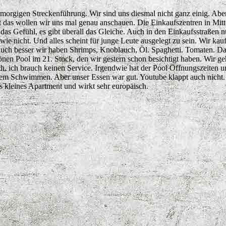
r morgigen Streckenführung. Wir sind uns diesmal nicht ganz einig. A
 das wollen wir uns mal genau anschauen. Die Einkaufszentren in Mitt
at das Gefühl, es gibt überall das Gleiche. Auch in den Einkaufsstraße
ie nicht. Und alles scheint für junge Leute ausgelegt zu sein. Wir ka
 auch besser wir haben Shrimps, Knoblauch, Öl. Spaghetti. Tomaten. D
en Pool im 21. Stock, den wir gestern schon besichtigt haben. Wir g
ch, ich brauch keinen Service. Irgendwie hat der Pool Öffnungszeiten un
 dem Schwimmen. Aber unser Essen war gut. Youtube klappt auch nicht. W
tes kleines Apartment und wirkt sehr europäisch.