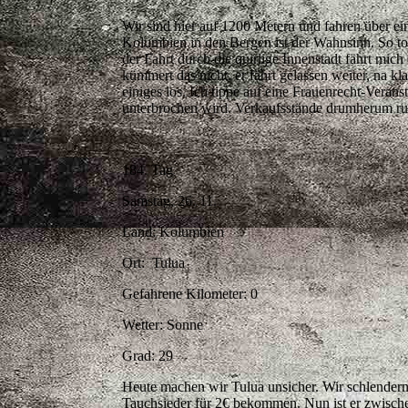
Wir sind hier auf 1200 Metern und fahren über ei
Kolumbien in den Bergen ist der Wahnsinn. So to
der Fahrt durch die quirlige Innenstadt fährt mich
kümmert das nicht, er fährt gelassen weiter, na kla
einiges los. Ich tippe auf eine Frauenrecht-Veran
unterbrochen wird. Verkaufsstände drumherum ru
184. Tag
Samstag, 26. 11.
Land: Kolumbien
Ort: Tulua
Gefahrene Kilometer: 0
Wetter: Sonne
Grad: 29
Heute machen wir Tulua unsicher. Wir schlendern
Tauchsieder für 2€ bekommen. Nun ist er zwischend