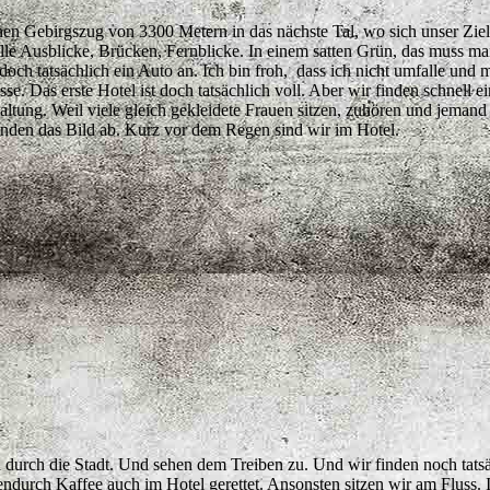
nen Gebirgszug von 3300 Metern in das nächste Tal, wo sich unser Ziel
lle Ausblicke, Brücken, Fernblicke. In einem satten Grün, das muss ma
 doch tatsächlich ein Auto an. Ich bin froh, dass ich nicht umfalle und
sse. Das erste Hotel ist doch tatsächlich voll. Aber wir finden schnell 
staltung. Weil viele gleich gekleidete Frauen sitzen, zuhören und jema
nden das Bild ab. Kurz vor dem Regen sind wir im Hotel.
 durch die Stadt. Und sehen dem Treiben zu. Und wir finden noch tatsä
urch Kaffee auch im Hotel gerettet. Ansonsten sitzen wir am Fluss. In 