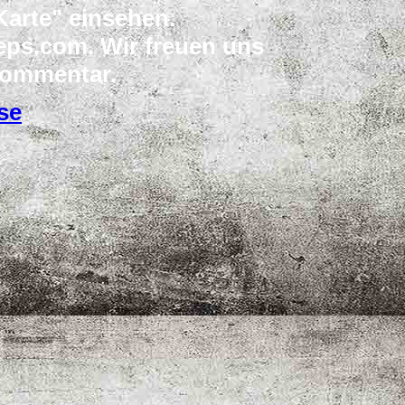
Karte" einsehen.
teps.com. Wir freuen uns
 Kommentar.
se