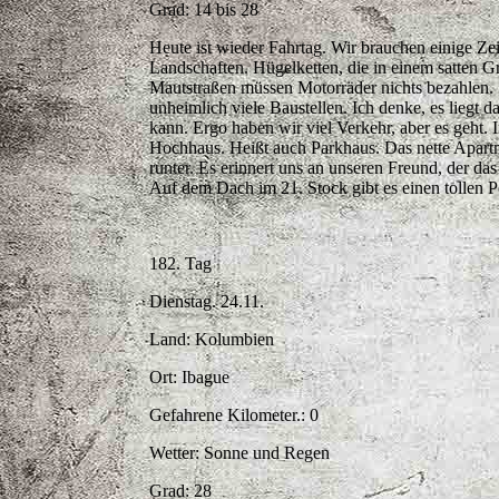
Grad: 14 bis 28
Heute ist wieder Fahrtag. Wir brauchen einige Ze
Landschaften. Hügelketten, die in einem satten G
Mautstraßen müssen Motorräder nichts bezahlen. Si
unheimlich viele Baustellen. Ich denke, es liegt d
kann. Ergo haben wir viel Verkehr, aber es geht.
Hochhaus. Heißt auch Parkhaus. Das nette Apartm
runter. Es erinnert uns an unseren Freund, der da
Auf dem Dach im 21. Stock gibt es einen tollen 
182. Tag
Dienstag. 24.11.
Land: Kolumbien
Ort: Ibague
Gefahrene Kilometer.: 0
Wetter: Sonne und Regen
Grad: 28