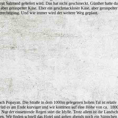
t Salzrand geliefert wird. Das hat nicht geschmeckt. Günther hatte da
 aber geraspelter Käse. Eher ein geschmackloser Käse, aber geraspelte
 Berechtigung. Und wie immer wird der weitere Weg geplant.
ach Popayan. Die Straße in dem 1000m gelegenen hohen Tal ist relativ 
 wird es am Ende kurviger und wir kommen auf eine Höhe von ca. 1800 
ur der einsetzende Regen stört die Idylle. Trotz allem ist die Landsch
n. Wir finden schnell das Hotel und gehen abends noch ein Süppchen 