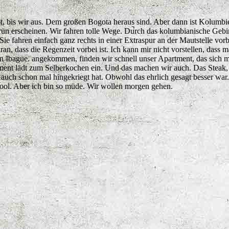
it, bis wir aus. Dem großen Bogota heraus sind. Aber dann ist Kolumbi
rün erscheinen. Wir fahren tolle Wege. Durch das kolumbianische Gebir
e fahren einfach ganz rechts in einer Extraspur an der Mautstelle vorbe
aran, dass die Regenzeit vorbei ist. Ich kann mir nicht vorstellen, dass
 In Ibague. angekommen, finden wir schnell unser Apartment, das sich 
ent lädt zum Selberkochen ein. Und das machen wir auch. Das Steak, 
s auch schon mal hingekriegt hat. Obwohl das ehrlich gesagt besser war
Pool. Aber ich bin so müde. Wir wollen morgen gehen.