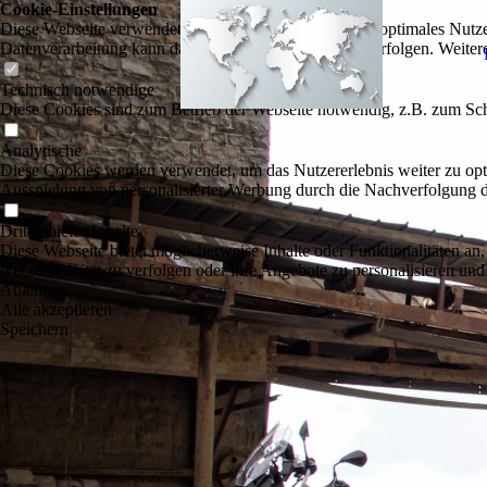
Cookie-Einstellungen
Diese Webseite verwendet Cookies, um Besuchern ein optimales Nutzerer
Datenverarbeitung kann dann auch in einem Drittland erfolgen. Weiter
Technisch notwendige
Diese Cookies sind zum Betrieb der Webseite notwendig, z.B. zum Sch
Analytische
Diese Cookies werden verwendet, um das Nutzererlebnis weiter zu optim
Ausspielung von personalisierter Werbung durch die Nachverfolgung de
Drittanbieter-Inhalte
Diese Webseite bietet möglicherweise Inhalte oder Funktionalitäten an,
Nutzeraktivität zu verfolgen oder ihre Angebote zu personalisieren und
Ablehnen
Alle akzeptieren
Speichern