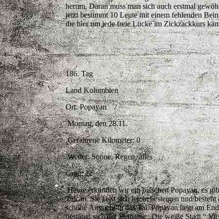
herum. Daran muss man sich auch erstmal gewöhne
jetzt bestimmt 10 Leute mit einem fehlenden Bein
die hier um jede freie Lücke im Zickzackkurs kä
186. Tag
Land Kolumbien
Ort: Popayan
Montag, den 28.11.
Gefahrene Kilometer: 0
Wetter: Sonne, Regen, alles
Grad: 22
Heute erkunden wir ein bisschen Popayan, es gib
Tulcan. Sie lässt sich leicht besteigen und beste
schöne Aussicht in das Tal. Popayan liegt am En
bestätigt sich der Beiname „Die weiße Stadt “ Vie