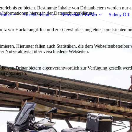
lebnis zu bieten. Bestimmte Inhalte von Drittanbietern werden nur ang
e Informationen hierzu in der Datenschutzerklärung.
Home
Amerika Krad
Neuseeland WoMo
Sidney Öff.
utz vor Hackerangriffen und zur Gewährleistung eines konsistenten un
ieren. Hierunter fallen auch Statistiken, die dem Webseitenbetreiber v
r Nutzeraktivität über verschiedene Webseiten.
 die von Drittanbietern eigenverantwortlich zur Verfügung gestellt wer
 zu optimieren.