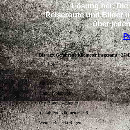
Lösung her. Die
Reiseroute und Bilder u
über jeden
P
Bis jetzt Gefahrene Kilometer insgesamt : 27.4
181 Tag.
Mittwoch. 23. 11.
Land: Kolumbien
Ort: Bogota – Ibague
Gefahrene Kilometer: 196
Wetter: Bedeckt Regen