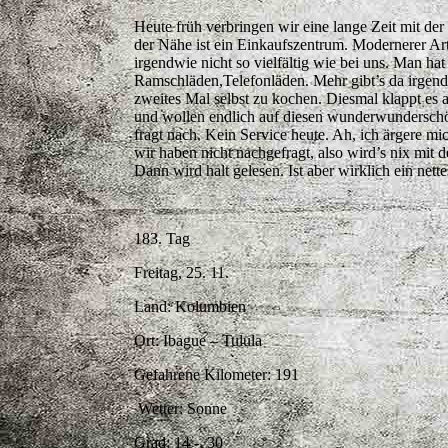
Heute früh verbringen wir eine lange Zeit mit de
der Nähe ist ein Einkaufszentrum. Modernerer Art
irgendwie nicht so vielfältig wie bei uns. Man h
Ramschläden,Telefonläden. Mehr gibt’s da irgendw
zweites Mal selbst zu kochen. Diesmal klappt es
und wollen endlich auf diesen wunderwunderschön
fragt nach. Kein Service heute. Ah, ich ärgere mi
wir haben nicht nachgefragt, also wird’s nix mit
Dann wird halt gelesen. Ist aber wirklich ein net
183. Tag
Freitag, 25. 11.
Land: Kolumbien
Ort: Ibague – Tulula
Gefahrene Kilometer: 191
Wetter: Sonne
Grad: 14 -, 30