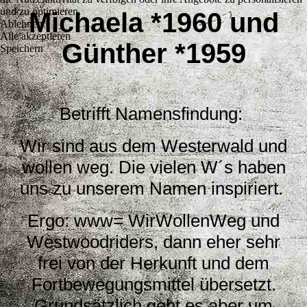
und zu optimieren.
Michaela *1960 und
Ablehnen
Alle akzeptieren
Günther *1959
Speichern
Betrifft Namensfindung:
Wir sind aus dem Westerwald und
wollen weg. Die vielen W´s haben
uns zu unserem Namen inspiriert.
Ergo: www= WirWollenWeg und
Westwoodriders, dann eher sehr
frei von der Herkunft und dem
Fortbewegungsmittel übersetzt.
Grundsätzlich geht es aber um