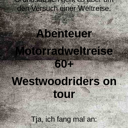
den
Versuch einer Weltreise.
Abenteuer
Motorrad
weltreise
60+
Westwoodriders on
tour
Tja, ich fang mal an: