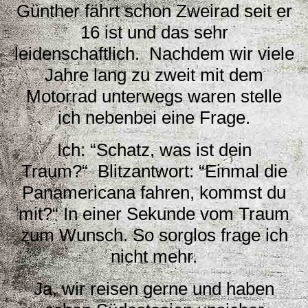
Günther fährt schon Zweirad seit er
16 ist und das sehr
leidenschaftlich. Nachdem wir viele
Jahre lang zu zweit mit dem
Motorrad unterwegs waren stelle
ich nebenbei eine Frage.
Ich: “Schatz, was ist dein
Traum?“ Blitzantwort: “Einmal die
Panamericana fahren, kommst du
mit?“ In einer Sekunde vom Traum
zum Wunsch. So sorglos frage ich
nicht mehr.
Ja, wir reisen gerne und haben