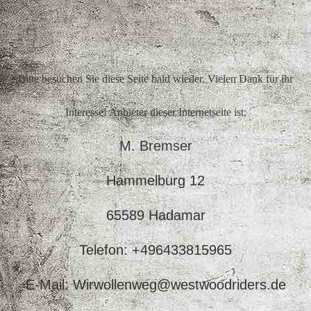
Bitte besuchen Sie diese Seite bald wieder. Vielen Dank für ihr
Interesse! Anbieter dieser Internetseite ist:
M. Bremser
Hammelburg 12
65589 Hadamar
Telefon: +496433815965
E-Mail: Wirwollenweg@westwoodriders.de