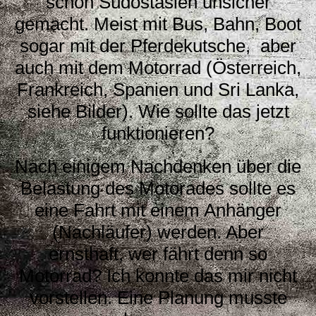
schon Südostasien unsicher
gemacht. Meist mit Bus, Bahn, Boot
sogar mit der Pferdekutsche, aber
auch mit dem Motorrad (Österreich,
Frankreich, Spanien und Sri Lanka,
siehe Bilder). Wie sollte das jetzt
funktionieren?
Nach einigem Nachdenken über die
Belastung des Motorades sollte es
eine Fahrt mit einem Anhänger
(Nachläufer) werden. Aber
ernsthaft, wer fährt denn so
Motorrad? Ich konnte das mir nicht
vorstellen. Eine Planung musste