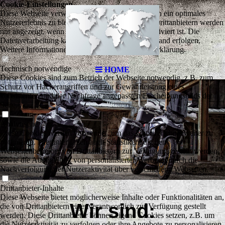
A
Cookie-Einstellungen
Diese Webseite verwendet Cookies, um Besuchern ein optimales
Nutzererlebnis zu bieten. Bestimmte Inhalte von Drittanbietern werden
nur angezeigt, wenn die entsprechende Option aktiviert ist. Die
Datenverarbeitung kann dann auch in einem Drittland erfolgen.
Weitere Informationen hierzu in der Datenschutzerklärung.
Technisch notwendige
HOME
Diese Cookies sind zum Betrieb der Webseite notwendig, z.B. zum
Schutz vor Hackerangriffen und zur Gewährleistung eines
konsistenten und der Nachfrage angepassten Erscheinungsbilds der
Seite.
Analytische
Diese Cookies werden verwendet, um das Nutzererlebnis weiter zu
optimieren. Hierunter fallen auch Statistiken, die dem
Webseitenbetreiber von Drittanbietern zur Verfügung gestellt werden,
sowie die Ausspielung von personalisierter Werbung durch die
Nachverfolgung der Nutzeraktivität über verschiedene Webseiten.
Drittanbieter-Inhalte
Diese Webseite bietet möglicherweise Inhalte oder Funktionalitäten an,
Wir sind:
die von Drittanbietern eigenverantwortlich zur Verfügung gestellt
werden. Diese Drittanbieter können eigene Cookies setzen, z.B. um
die Nutzeraktivität zu verfolgen oder ihre Angebote zu personalisieren