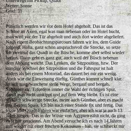
Unterwegs mit Pickup, Quadt
Wetter: Sonne
Grad: 31
Pünktlich werden wir vor dem Hotel abgeholt. Das ist das
Schöne an Asien, egal was man nebenan oder im Hotel bucht,
man wird vor der Tür abgeholt und auch dort wieder abgeliefert.
Nach einem Beobachtungsparcours fahren wir los, dem Guide
folgend. Holla, ganz schön anspruchsvoll die Strecke, so setze
ich zweimal das Quadt in die Büsche, komme aber selbst wieder
heraus. Dann geht es ganz gut, auch weil der Busch nebenan
dem Abhang weicht. Das Lenken, die Sitzposition, bzw. Der
ständige Wechsel der Sitzposition und die Fahrspur ist halt
anders als bei einem Motorrad, das dauert bei mir ein wenig.
Auch war die Einweisung dürftig. Günther kommt schnell klar.
In sich ausgewaschene steile Wege, bergauf und bergab,
Sandpiste etc. Erfordern immer die Wahl der richtigen Spur,
damit man nicht umkippt und auf dem Weg bleibt. Es ist eine
wirklich schwierige Strecke, meint auch Günther, aber es macht
uns Beiden Spass. Ich bin nach einer Stunde fix und fertig. Das
letzte Mal Quadt-Fahren war einfacher, aber ich war ja auch 13
Jahre jünger. Das in der Wüste von Ägypten zählt nicht, da ging
es ja nur geradeaus. Am Abend versuche ich es nach 14 Jahren
mal wieder mit einer frischen Kokosnuss - bäh, sie schmeckt mir