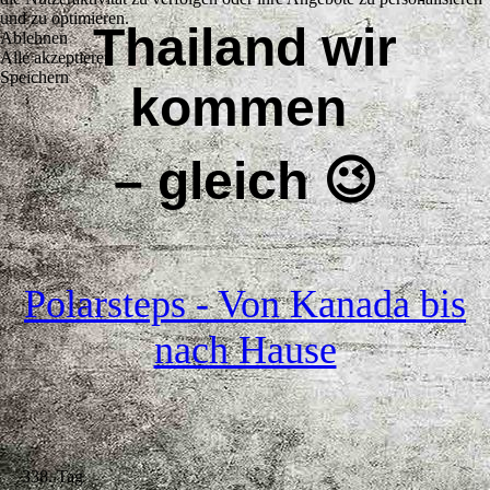
und zu optimieren.
Thailand wir
Ablehnen
Alle akzeptieren
Speichern
kommen
– gleich
😉
Polarsteps - Von Kanada bis
nach Hause
338. Tag