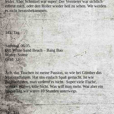
leider. Aber Schnitzel war super! Der Vermieter war sichtlich
erfreut mich, oder den Roller wieder heil zu sehen. Wir werden
es nicht herausbekommen.
345. Tag
Samstag, 06.05.
Ort: White Sand Beach – Bang Bao
Wetter: Sonne
Grad: 32
Ach, das Tauchen ist meine Passion, so wie bei Günther das
Motorradfahren. Hat uns einfach Spaß gemacht. Ist wie
Fahrradfahren, man verlernt es nicht. Super viele Fische,
warmes Wasser, tolle Sicht. Was will man mehr. War aber ein
langer Tag wir waren 10 Stunden unterwegs.
346. Tag