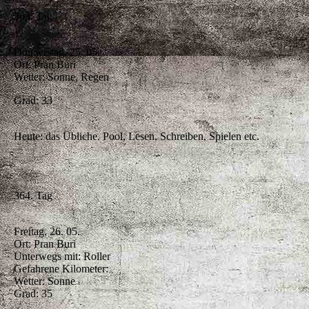
363. Tag
Donnerstag. 25. 05.
Ort: Pran Buri
Wetter: Sonne, Regen
Grad: 33
Heute: das Übliche. Pool, Lesen, Schreiben, Spielen etc.
364. Tag
Freitag, 26. 05.
Ort: Pran Buri
Unterwegs mit: Roller
Gefahrene Kilometer:
Wetter: Sonne
Grad: 35