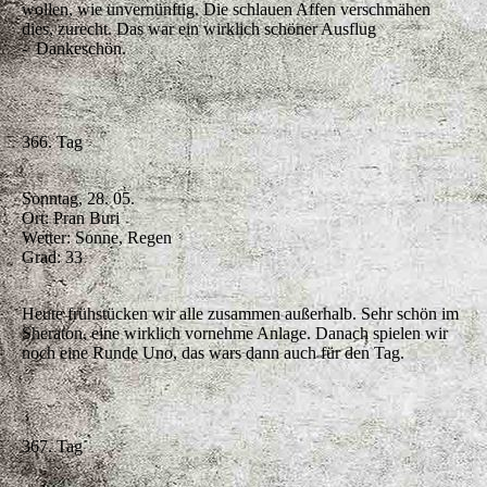
wollen, wie unvernünftig. Die schlauen Affen verschmähen
dies, zurecht. Das war ein wirklich schöner Ausflug
- Dankeschön.
366. Tag
Sonntag, 28. 05.
Ort: Pran Buri
Wetter: Sonne, Regen
Grad: 33
Heute frühstücken wir alle zusammen außerhalb. Sehr schön im
Sheraton, eine wirklich vornehme Anlage. Danach spielen wir
noch eine Runde Uno, das wars dann auch für den Tag.
367. Tag