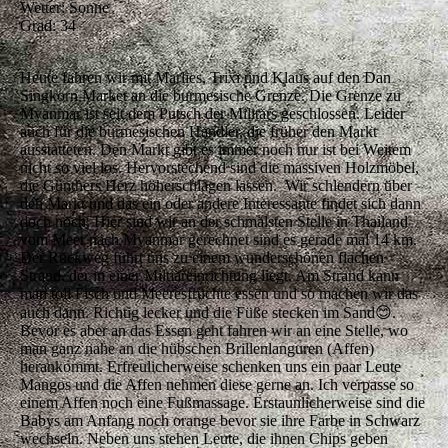
Wetter: Sonne
Grad: 34
Heute fahren wir mit Marlies, Trixi und Klaus auf den Dan
Singkorn Market an die burmesische Grenze. Die Grenze zu
Myanmar ist seit dem Putsch der Militärs geschlossen. Leider
auch für die burmesischen Händler, die früher den Markt
ausstatteten. Den Markt gibt es immer noch nur ist bei Weitem
nicht so viel los. Hervorstechend sind die massiven Holzmöbel,
die Günthers Herz höherschlagen lassen. Wir schlendern über
den Markt und das ein oder andere Interessante findet sich dann
doch noch. Hier sind wir an der schmälsten Stelle in Thailand
vom Meer nach Myanmar gerechnet sind es gerade mal 14 km.
Der Rückweg führt uns zu einem wunderschönen flachen
Strand, der in einer Miltiäreinrichtung liegt. Am Strand kann
man toll Fisch und Meeresfrüchte essen und so machen wir das
auch dann. Richtig lecker und die Füße stecken im Sand😊.
Bevor es aber an das Essen geht fahren wir an eine Stelle, wo
man ganz nahe an die hübschen Brillenlanguren (Affen)
herankommt. Erfreulicherweise schenken uns ein paar Leute
Mangos und die Affen nehmen diese gerne an. Ich verpasse so
einem Affen noch eine Fußmassage. Erstaunlicherweise sind die
Babys am Anfang noch orange bevor sie ihre Farbe in Schwarz
wechseln. Neben uns stehen Leute, die ihnen Chips geben