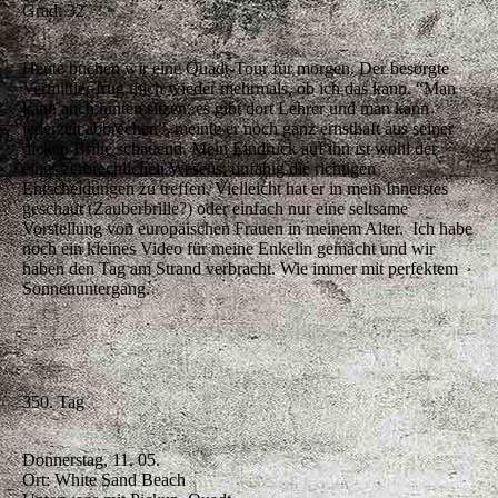
Grad: 32
Heute buchen wir eine Quadt-Tour für morgen. Der besorgte
Vermittler frug mich wieder mehrmals, ob ich das kann. “Man
kann auch hinten sitzen, es gibt dort Lehrer und man kann
jederzeit abbrechen”, meinte er noch ganz ernsthaft aus seiner
dicken Brille schauend. Mein Eindruck auf ihn ist wohl der
eines zerbrechlichen Wesens, unfähig die richtigen
Entscheidungen zu treffen. Vielleicht hat er in mein Innerstes
geschaut (Zauberbrille?) oder einfach nur eine seltsame
Vorstellung von europäischen Frauen in meinem Alter. Ich habe
noch ein kleines Video für meine Enkelin gemacht und wir
haben den Tag am Strand verbracht. Wie immer mit perfektem
Sonnenuntergang.
350. Tag
Donnerstag, 11. 05.
Ort: White Sand Beach