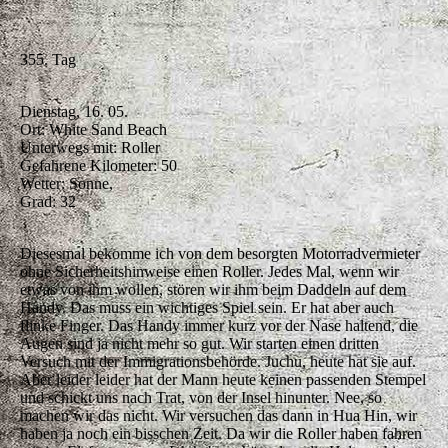
355. Tag
Dienstag, 16. 05.
Ort: White Sand Beach
Unterwegs mit: Roller
Gefahrene Kilometer: 50
Wetter: Sonne,
Grad: 32
Diesesmal bekomme ich von dem besorgten Motorradvermieter
ohne Sicherheitshinweise einen Roller. Jedes Mal, wenn wir
etwas von ihm wollen, stören wir ihm beim Daddeln auf dem
Handy. Das muss ein wichtiges Spiel sein. Er hat aber auch
flinke Finger. Das Handy immer kurz vor der Nase haltend, die
Augen sind ja nicht mehr so gut. Wir starten einen dritten
Versuch mit der Immigrationsbehörde. Juchu, heute hat sie auf.
Aber leider leider hat der Mann heute keinen passenden Stempel
und schickt uns nach Trat, von der Insel hinunter. Nee, so
machen wir das nicht. Wir versuchen das dann in Hua Hin, wir
haben ja noch ein bisschen Zeit. Da wir die Roller haben fahren