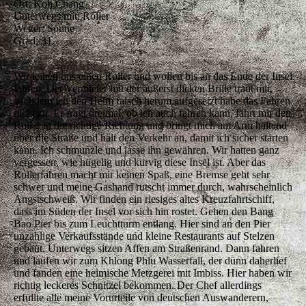
Ort: Koh Chang
Unterwegs mit: Roller
Wetter: Sonne
Grad: 31
Wir leihen uns einen Roller und wollen bis an das Ende der Insel
fahren. Der Vermieter mit der äußerst dicken Brille traut mir,
nachdem ich den Helm falsch herum aufgesetzt habe das Fahren
nicht zu. Er fragt dreimal, ob ich auch fahren kann, fährt mir den
Roller in die richtige Richtung und bringt mich am Arm haltend
über die Straße und hält den Verkehr an, damit ich sicher starten
kann. Ich schmunzle und lasse ihn gewähren. Wir hatten ganz
vergessen, wie hügelig und kurvig diese Insel ist. Aber das
Rollerfahren macht mir keinen Spaß, eine Bremse geht sehr
schwer und meine Gashand rutscht immer durch, wahrscheinlich
Angstschweiß. Wir finden ein riesiges altes Kreuzfahrtschiff,
dass im Süden der Insel vor sich hin rostet. Gehen den Bang
Bao Pier bis zum Leuchtturm entlang. Hier sind an den Pier
unzählige Verkaufsstände und kleine Restaurants auf Stelzen
gebaut. Unterwegs sitzen Affen am Straßenrand. Dann fahren
und laufen wir zum Khlong Phlu Wasserfall, der dünn daherlief
und fanden eine heimische Metzgerei mit Imbiss. Hier haben wir
richtig leckeres Schnitzel bekommen. Der Chef allerdings
erfüllte alle meine Vorurteile von deutschen Auswanderern,