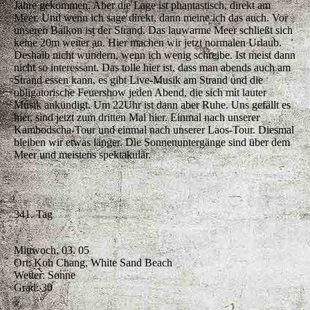
Jahre gekommen. Aber die Lage ist phantastisch, direkt am
Meer. Und wenn ich sage direkt, dann meine ich das auch. Vor
unseren Balkon ist der Strand. Das lauwarme Meer schließt sich
keine 20m weiter an. Hier machen wir jetzt normalen Urlaub.
Deshalb nicht wundern, wenn ich wenig schreibe. Ist meist dann
nicht so interessant. Das tolle hier ist, dass man abends auch am
Strand essen kann, es gibt Live-Musik am Strand und die
obligatorische Feuershow jeden Abend, die sich mit lauter
Musik ankündigt. Um 22Uhr ist dann aber Ruhe. Uns gefällt es
hier, sind jetzt zum dritten Mal hier. Einmal nach unserer
Kambodscha-Tour und einmal nach unserer Laos-Tour. Diesmal
bleiben wir etwas länger. Die Sonnenuntergänge sind über dem
Meer und meistens spektakulär.
341. Tag
Mittwoch, 03. 05
Ort: Koh Chang, White Sand Beach
Wetter: Sonne
Grad: 30