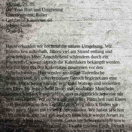
Montag, 29. 05.
Ort: Pran Buri und Umgbeung
Unterwegs mit: Roller
Gefahrene Kilometer: 60
Wetter: Sonne
Grad: 34
Heute erkunden wir nochmal die nähere Umgebung. Wir
frühstücken außerhalb, fahren viel am Strand entlang und
genießen das Meer. Anschließend schlendern durch ein
Fischerdorf, wo erfolgreich die Kakerlaken bekämpft werden.
Wir flüchten mit den Kakerlaken zusammen vor den
Nebelschwaden. Hier werden unzählige Tintenfische
luftgetrocknet, der unverkennbare Geruch begleitet uns eine
Weile. Wir schauen uns ein, nein zwei Wats an und verweilen
am Meer. Im feinen Sand findet man unzählige Muscheln.
Günther wird noch angefahren, aber es ist glücklicherweise nur
halb so schlimm. Wir suchen uns ein nettes Plätzchen zum Essen
und Vertändeln so den Tag. Auf dem Weg zurück finden wir
noch einen Markt mit vielen Essensständen. Wir haben ja schon
viel gesehen, aber hier gab es doch tatsächlich wieder Neues zu
entdecken und auszuprobieren. Gekochte Schweineköpfe sowie
geräucherte Enten starren uns an. Es gibt frischen Fisch, Fleisch
aller Art, sogar Hackfleisch haben wir gesehen. Alles nur mit Eis