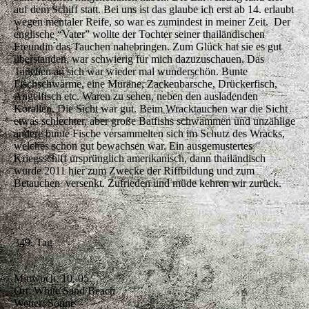
auf dem Schiff statt. Bei uns ist das glaube ich erst ab 14. erlaubt
wegen mentaler Reife, so war es zumindest in meiner Zeit. Der
englische “Vater” wollte der Tochter seiner thailändischen
Freundin das Tauchen nahebringen. Zum Glück hat sie es gut
überstanden, war schwierig für mich dazuzuschauen. Das
Tauchen an sich war wieder mal wunderschön. Bunte
Fischschwärme, eine Muräne, Zackenbarsche, Drückerfisch,
Angelfisch etc. Waren zu sehen, neben den ausladenden
Korallen. Die Sicht war gut. Beim Wracktauchen war die Sicht
etwas schlechter, aber große Batfishs schwammen und unzählige
andere bunte Fische versammelten sich im Schutz des Wracks,
welches schon gut bewachsen war. Ein ausgemustertes
Kriegsschiff ursprünglich amerikanisch, dann thailändisch
wurde 2011 hier zum Zwecke der Riffbildung und zum
Betauchen versenkt. Zufrieden und müde kehren wir zurück.
349. Tag
Mittwoch, 10. 05.
Ort: White Sand Beach
Wetter: Sonne