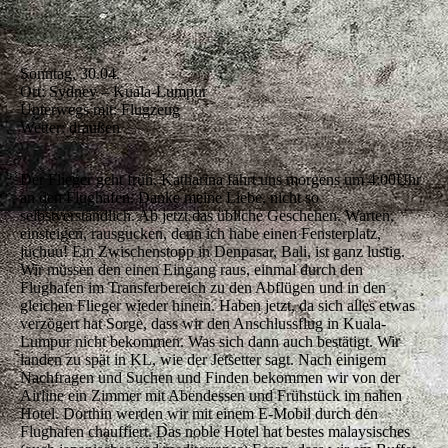
Sonntag, 30.04.
Ort: Sydney – Kuala-Lumpur
Unterwegs mit: Flugzeug
Wetter: draußen
Der Flieger geht früh, Katharina fährt uns morgens um 4:00Uhr
an den Flughafen. Danke meine Liebe, nicht so
selbstverständlich. Ab jetzt das übliche Geschehen. Warten,
einsteigen, rausgucken, denn ich habe einen Fensterplatz,
juchuu! Ein Zwischenstopp in Denpasar, Bali, ist ganz lustig.
Wir müssen den einen Eingang raus, einmal durch den
Flughafen im Transferbereich zu den Abflügen und in den
gleichen Flieger wieder hinein. Haben jetzt, da sich alles etwas
verzögert hat Sorge, dass wir den Anschlussflug in Kuala-
Lumpur nicht bekommen. Was sich dann auch bestätigt. Wir
landen zu spät in KL, wie der Jetsetter sagt. Nach einigem
Nachfragen und Suchen und Finden bekommen wir von der
Airline ein Zimmer mit Abendessen und Frühstück im nahen
Hotel. Dorthin werden wir mit einem E-Mobil durch den
Flughafen chauffiert. Das noble Hotel hat bestes malaysisches