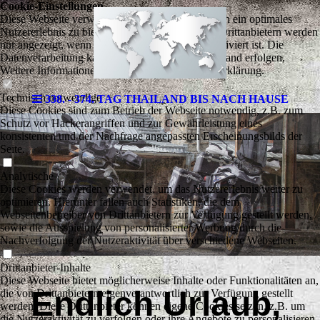
Cookie-Einstellungen
Diese Webseite verwendet Cookies, um Besuchern ein optimales
Nutzererlebnis zu bieten. Bestimmte Inhalte von Drittanbietern werden
nur angezeigt, wenn die entsprechende Option aktiviert ist. Die
Datenverarbeitung kann dann auch in einem Drittland erfolgen.
Weitere Informationen hierzu in der Datenschutzerklärung.
Technisch notwendige
338. - 374. TAG THAILAND BIS NACH HAUSE
Diese Cookies sind zum Betrieb der Webseite notwendig, z.B. zum
Schutz vor Hackerangriffen und zur Gewährleistung eines
konsistenten und der Nachfrage angepassten Erscheinungsbilds der
Seite.
Analytische
Diese Cookies werden verwendet, um das Nutzererlebnis weiter zu
optimieren. Hierunter fallen auch Statistiken, die dem
Webseitenbetreiber von Drittanbietern zur Verfügung gestellt werden,
sowie die Ausspielung von personalisierter Werbung durch die
Nachverfolgung der Nutzeraktivität über verschiedene Webseiten.
Drittanbieter-Inhalte
Diese Webseite bietet möglicherweise Inhalte oder Funktionalitäten an,
Endlich Urlaub,
die von Drittanbietern eigenverantwortlich zur Verfügung gestellt
werden. Diese Drittanbieter können eigene Cookies setzen, z.B. um
die Nutzeraktivität zu verfolgen oder ihre Angebote zu personalisieren