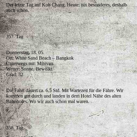
Der letzte Tag auf Koh Chang. Heute: nix besonderes, deshalb
auch schön.
357. Tag
Donnerstag, 18. 05.
Ort: White Sand Beach – Bangkok
Unterwegs mit: Minivan
Wetter: Sonne, Bewölkt
Grad: 32
Die Fahrt dauert ca. 6,5 Std. Mit Wartezeit für die Fähre. Wir
kommen gut durch und landen in dem Hotel Nähe des alten
Bahnhofes. Wo wir auch schon mal waren.
358. Tag