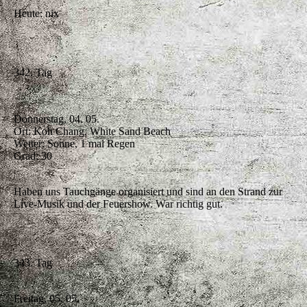
Heute: nix
342. Tag
Donnerstag, 04. 05.
Ort: Koh Chang, White Sand Beach
Wetter: Sonne, 1 mal Regen
Grad: 30
Haben uns Tauchgänge organisiert und sind an den Strand zur
Live-Musik und der Feuershow. War richtig gut.
343. Tag
Freitag, 05. 05.