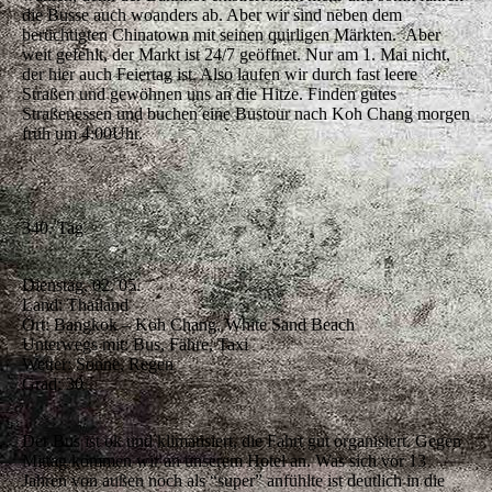
die Busse auch woanders ab. Aber wir sind neben dem
berüchtigten Chinatown mit seinen quirligen Märkten. Aber
weit gefehlt, der Markt ist 24/7 geöffnet. Nur am 1. Mai nicht,
der hier auch Feiertag ist. Also laufen wir durch fast leere
Straßen und gewöhnen uns an die Hitze. Finden gutes
Straßenessen und buchen eine Bustour nach Koh Chang morgen
früh um 4:00Uhr.
340. Tag
Dienstag, 02. 05.
Land: Thailand
Ort: Bangkok – Koh Chang, White Sand Beach
Unterwegs mit: Bus, Fähre, Taxi
Wetter: Sonne, Regen
Grad: 30
Der Bus ist ok und klimatisiert, die Fahrt gut organisiert. Gegen
Mittag kommen wir an unserem Hotel an. Was sich vor 13
Jahren von außen noch als “super” anfühlte ist deutlich in die