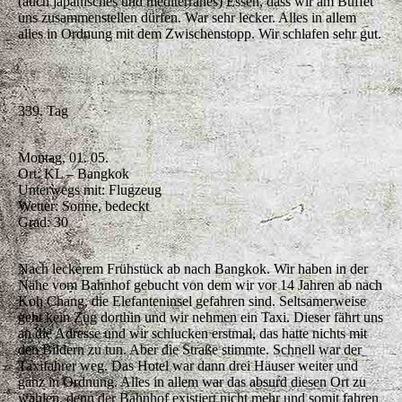
(auch japanisches und mediterranes) Essen, dass wir am Buffet
uns zusammenstellen dürfen. War sehr lecker. Alles in allem
alles in Ordnung mit dem Zwischenstopp. Wir schlafen sehr gut.
339. Tag
Montag, 01. 05.
Ort: KL – Bangkok
Unterwegs mit: Flugzeug
Wetter: Sonne, bedeckt
Grad: 30
Nach leckerem Frühstück ab nach Bangkok. Wir haben in der
Nähe vom Bahnhof gebucht von dem wir vor 14 Jahren ab nach
Koh Chang, die Elefanteninsel gefahren sind. Seltsamerweise
geht kein Zug dorthin und wir nehmen ein Taxi. Dieser fährt uns
an die Adresse und wir schlucken erstmal, das hatte nichts mit
den Bildern zu tun. Aber die Straße stimmte. Schnell war der
Taxifahrer weg. Das Hotel war dann drei Häuser weiter und
ganz in Ordnung. Alles in allem war das absurd diesen Ort zu
wählen, denn der Bahnhof existiert nicht mehr und somit fahren