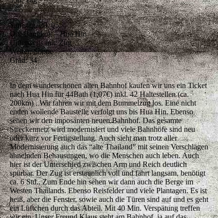
Samstag, 20. 05.
Ort: Bangkok – Hua Hin
Unterwegs mit: Zug
Wetter: Sonne
Grad: 34
In dem wunderschönen alten Bahnhof kaufen wir uns ein Ticket
nach Hua Hin für 44Bath (1,07€) inkl. 42 Haltestellen (ca.
200km) . Wir fahren wir mit dem Bummelzug los. Eine nicht
enden wollende Baustelle verfolgt uns bis Hua Hin. Ebenso
sehen wir den imposanten neuen Bahnhof. Das gesamte
Streckennetz wird modernisiert und viele Bahnhöfe sind neu
oder kurz vor Fertigstellung. Auch sieht man trotz aller
Modernisierung auch das “alte Thailand” mit seinen Verschlägen
ähnelnden Behausungen, wo die Menschen auch leben. Auch
hier ist der Unterschied zwischen Arm und Reich deutlich
spürbar. Der Zug ist erstaunlich voll und fährt langsam, benötigt
ca. 6 Std.. Zum Ende hin sehen wir dann auch die Berge im
Westen Thailands. Ebenso Reisfelder und viele Plantagen. Es ist
heiß, aber die Fenster, sowie auch die Türen sind auf und es geht
ein Lüftchen durch das Abteil. Mit 40 Min. Verspätung treffen
wir ein. Unser Freund Klaus steht am Bahnhof, ja auf das