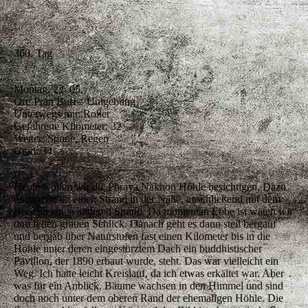
360. Tag
Montag, 22. 05.
Ort: Pran Buri – Umgebung
Unterwegs mit: Roller
Gefahrene Kilometer: 32
Wetter: Sonne, Regen
Grad: 34
Heute wollen wir die Phraya Nakhon Höhle besichtigen. Dazu
muss man an einen Strand in der Nähe, anschließend mit dem
Boot an einen anderen Strand. Da momentan Ebbe ist waten wir
durch den grauen Schlick. Danach geht es dann steil bergauf
und bergab über Naturstufen fast einen Kilometer bis in die
Höhle unter deren eingestürztem Dach ein buddhistischer
Pavillon, der 1890 erbaut wurde, steht. Das war vielleicht ein
Weg. Ich hatte leicht Kreislauf, da ich etwas erkältet war. Aber
was für ein Anblick. Bäume wachsen in den Himmel und sind
doch noch unter dem oberen Rand der ehemaligen Höhle. Die