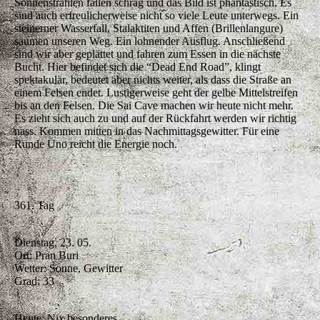
Sonnenstrahlen fallen schräg und das Bild ist phantastisch. Es
sind auch erfreulicherweise nicht so viele Leute unterwegs. Ein
steinerner Wasserfall, Stalaktiten und Affen (Brillenlangure)
säumen unseren Weg. Ein lohnender Ausflug. Anschließend
sind wir aber geplättet und fahren zum Essen in die nächste
Bucht. Hier befindet sich die “Dead End Road”, klingt
spektakulär, bedeutet aber nichts weiter, als dass die Straße an
einem Felsen endet. Lustigerweise geht der gelbe Mittelstreifen
bis an den Felsen. Die Sai Cave machen wir heute nicht mehr.
Es zieht sich auch zu und auf der Rückfahrt werden wir richtig
nass. Kommen mitten in das Nachmittagsgewitter. Für eine
Runde Uno reicht die Energie noch.
361. Tag
Dienstag, 23. 05.
Ort: Pran Buri
Wetter: Sonne, Gewitter
Grad: 33
Heute: Nix besonderes