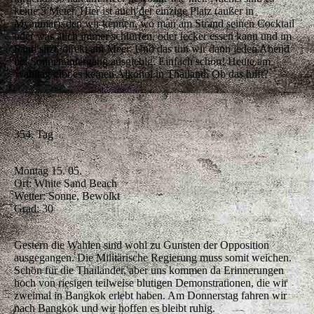
keine 5 Meter. Hier ist auch der einzige Platz (außer in
Myanmar), den wir kennen, wo man am Strand seinen Cocktail
oder was auch immer schlürfen, oder lecker essen kann und im
Sand sitzt, direkt am Meer. Und das tun wir dann jeden Abend
bei Sonnenuntergang ausgiebig. Einfach schön! Heute am
Wahltag gibt es keinen Alkohol in Thailand. Ob das hilft?
354. Tag
Montag 15. 05.
Ort: White Sand Beach
Wetter: Sonne, Bewölkt
Grad: 30
Gestern die Wahlen sind wohl zu Gunsten der Opposition
ausgegangen. Die Militärische Regierung muss somit weichen.
Schön für die Thailänder, aber uns kommen da Erinnerungen
hoch von riesigen teilweise blutigen Demonstrationen, die wir
zweimal in Bangkok erlebt haben. Am Donnerstag fahren wir
nach Bangkok und wir hoffen es bleibt ruhig.