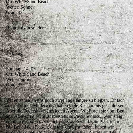
Ort: White Sand Beach
Wetter: Sonne
Grad: 32
Heute: nix besonderes
353. Tag
Sonntag, 14. 05.
Ort: White Sand Beach
Wetter: Sonne
Grad: 32
Wir entscheiden uns noch zwei Tage länger zu bleiben. Einfach
zu schön hier. Mittlerweile haben viele Restaurants geschlossen.
Aber die Feuershow läuft jeden Abend. Wir hören sie vom Bett
aus. Aber um 23 Uhr ist meistens sowieso Schluss. Dann steigt
nämlich das Wasser so hoch, dass am Strand kein Platz mehr
ist. Bei all den Reisen, die wir gemacht haben, haben wir
nirgends so nah am Meer gewohnt wie hier. Nachts sind es