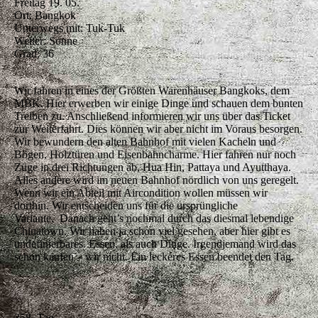
Freitag 19. 05.
Ort: Bangkok
Unterwegs mit: Tuk-Tuk
Wetter: Sonne
Grad: 36
Wir fahren in eines der Größten Warenhäuser Bangkoks, dem
MBK. Hier erwerben wir einige Dinge und schauen dem bunten
Treiben zu. Anschließend informieren wir uns über das Ticket
zur Weiterfahrt. Dies können wir aber nicht im Voraus besorgen.
Wir bewundern den alten Bahnhof mit vielen Kacheln und
Bögen, Holztüren und Eisenbahncharme. Hier fahren nur noch
Züge in drei Richtungen ab, Hua Hin, Pattaya und Ayutthaya.
Alles andere wird im neuen Bahnhof nördlich von uns geregelt.
Wenn wir ein Abteil mit Aircondition wollen müssen wir
dorthin. Wir entscheiden uns für die ursprüngliche
Variante. Danach geht’s nochmal durch das diesmal lebendige
Chinatown. Wir haben ja schon viel gesehen, aber hier gibt es
undefinierbares. Essen, als auch Dinge. Irgendjemand wird das
schon kaufen – wir nicht. Ein leckeres Essen beendet den Tag.
358. Tag