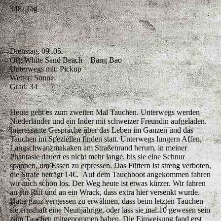
348. Tag
Dienstag, 09 .05.
Ort: White Sand Beach – Bang Bao
Unterwegs mit: Pickup
Wetter: Sonne
Grad: 34
Heute geht es zum zweiten Mal Tauchen. Unterwegs werden
Niederländer und ein Inder mit schweizer Freundin aufgeladen.
Interessante Gespräche über das Leben im Ganzen und das
Tauchen im Speziellen finden statt. Unterwegs lungern Affen,
Langschwanzmakaken am Straßenrand herum, in meiner
Phantasie dauert es nicht mehr lange, bis sie eine Schnur
spannen, um Essen zu erpressen. Das Füttern ist streng verboten,
die Strafe beträgt 14€. Auf dem Tauchboot angekommen fahren
wir auch schon los. Der Weg heute ist etwas kürzer. Wir fahren
an ein Riff und an ein Wrack, dass extra hier versenkt wurde.
Hatte ganz vergessen zu erwähnen, dass beim letzten Tauchen
sie ernsthaft eine Neunjährige, oder lass sie mal 10 gewesen sein
zum Tauchen mitgenommen haben. Die Einweisung fand erst