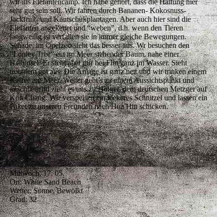
wir ins Elefantencamp. Ich habe gehört, dass die Haltung hier
sehr gut sein soll. Wir fahren durch Bananen- Kokosnuss-
Jackfruit- und Kautschukplantagen. Aber auch hier sind die
Elefanten angekettet und “weben”, d.h. wenn den Tieren
langweilig ist verfallen sie in immer gleiche Bewegungen.
Schade, im Opelzoo sieht das besser aus. Wr besuchen den
“Lonley Tree” ein im Meer stehender Baum, nahe einer
Halbinsel. Er steht aber nur bei Flut ganz im Wasser. Sieht
trotzdem gut aus. Die Anlage ist ganz nett und wir trinken einem
Kaffee am Meer. Weiter geht’s zu einem Aussichtspunkt und
anschließend zieht es uns zu Holger, dem deutschen Metzger auf
Koh Chang. Wir verspeisen ein leckeres Schnitzel und lassen ein
Paket zu unseren Freunden nach Hua Hin schicken.
356. Tag
Mittwoch, 17. 05.
Ort: White Sand Beach
Wetter: Sonne, Bewölkt
Grad: 32