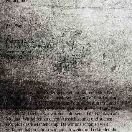
einfach nicht.
351. Tag
Freitag, 12. 05.
Ort: White Sand Beach
Wetter: Sonne
Grad: 32
Wir haben uns zwei Roller gemietet und fahren erstmal zur
Immigrationsbüro auf der Insel. Seit 1. April dürfen Touristen
nur noch 30 statt 45 Tage mit dem Touristenvisum im Land
bleiben. Bis zu unserem Rückflug sind es aber 34 Tage. Zum
zweiten Mal stehen wir vor verschlossener Tür. Na, dann am
Montag. Wir fahren zu einem Aussichtspunkt und suchen
erfolglos das Elefantencamp. Da wir uns schon so weit
verfahren haben fahren wir einfach weiter und erkunden die