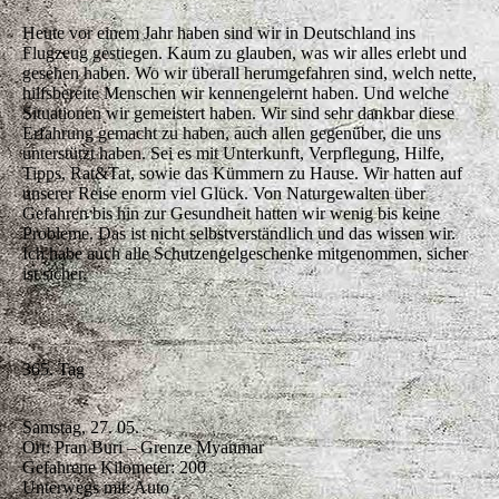
Heute vor einem Jahr haben sind wir in Deutschland ins
Flugzeug gestiegen. Kaum zu glauben, was wir alles erlebt und
gesehen haben. Wo wir überall herumgefahren sind, welch nette,
hilfsbereite Menschen wir kennengelernt haben. Und welche
Situationen wir gemeistert haben. Wir sind sehr dankbar diese
Erfahrung gemacht zu haben, auch allen gegenüber, die uns
unterstützt haben. Sei es mit Unterkunft, Verpflegung, Hilfe,
Tipps, Rat&Tat, sowie das Kümmern zu Hause. Wir hatten auf
unserer Reise enorm viel Glück. Von Naturgewalten über
Gefahren bis hin zur Gesundheit hatten wir wenig bis keine
Probleme. Das ist nicht selbstverständlich und das wissen wir.
Ich habe auch alle Schutzengelgeschenke mitgenommen, sicher
ist sicher.
365. Tag
Samstag, 27. 05.
Ort: Pran Buri – Grenze Myanmar
Gefahrene Kilometer: 200
Unterwegs mit: Auto