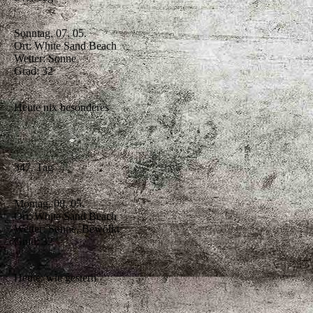
Sonntag, 07. 05.
Ort: White Sand Beach
Wetter: Sonne
Grad: 32
Heute nix besonderes
347. Tag
Montag, 08. 05.
Ort: White Sand Beach
Wetter: Sonne, Bewölkt
Grad: 32
Heute: wie gestern