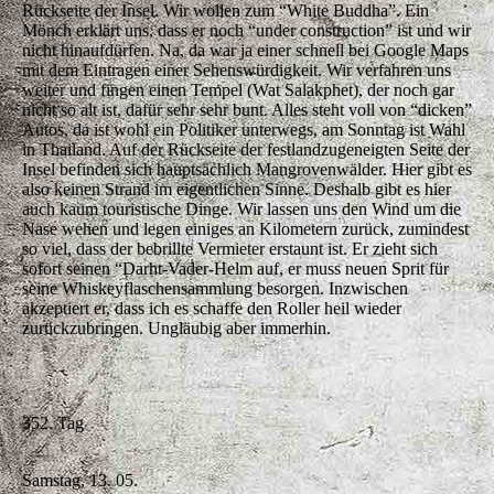
Rückseite der Insel. Wir wollen zum “White Buddha”. Ein
Mönch erklärt uns, dass er noch “under construction” ist und wir
nicht hinaufdürfen. Na, da war ja einer schnell bei Google Maps
mit dem Eintragen einer Sehenswürdigkeit. Wir verfahren uns
weiter und fingen einen Tempel (Wat Salakphet), der noch gar
nicht so alt ist, dafür sehr sehr bunt. Alles steht voll von “dicken”
Autos, da ist wohl ein Politiker unterwegs, am Sonntag ist Wahl
in Thailand. Auf der Rückseite der festlandzugeneigten Seite der
Insel befinden sich hauptsächlich Mangrovenwälder. Hier gibt es
also keinen Strand im eigentlichen Sinne. Deshalb gibt es hier
auch kaum touristische Dinge. Wir lassen uns den Wind um die
Nase wehen und legen einiges an Kilometern zurück, zumindest
so viel, dass der bebrillte Vermieter erstaunt ist. Er zieht sich
sofort seinen “Darht-Vader-Helm auf, er muss neuen Sprit für
seine Whiskeyflaschensammlung besorgen. Inzwischen
akzeptiert er, dass ich es schaffe den Roller heil wieder
zurückzubringen. Ungläubig aber immerhin.
352. Tag
Samstag, 13. 05.