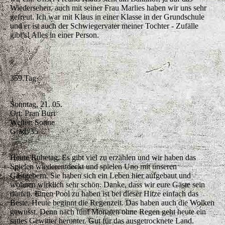
Wiedersehen, auch mit seiner Frau Marlies haben wir uns sehr
gefreut. Ich war mit Klaus in einer Klasse in der Grundschule
und er ist auch der Schwiegervater meiner Tochter - Zufälle
gibt’s! Alles in einer Person.
359.Tag
Sonntag, 21. 05.
Ort: Pran Buri
Wetter: Sonne
Grad: 35
Heute Ruhetag. Es gibt viel zu erzählen und wir haben das
Spielen wiederentdeckt und spielen Uno mit unseren
Gastgebern. Sie haben sich ein Leben hier aufgebaut und
wohnen wirklich sehr schön. Danke, dass wir eure Gäste sein
dürfen. Einen Pool zu haben ist bei dieser Hitze einfach das
Beste. Heute beginnt die Regenzeit. Das haben auch die Wolken
gewusst. Denn nach fünf Monaten ohne Regen geht heute ein
sattes Gewitter herunter. Gut für das ausgetrocknete Land.