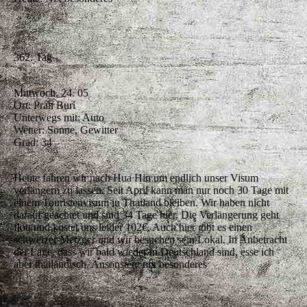
362. Tag
Mittwoch, 24. 05
Ort: Pran Buri
Unterwegs mit: Auto
Wetter: Sonne, Gewitter
Grad: 34
Heute fahren wir nach Hua Hin um endlich unser Visum
verlängern zu lassen. Seit April kann man nur noch 30 Tage mit
einem Touristenvisum in Thailand bleiben. Wir haben nicht
darauf geachtet und sind 34 Tage hier. Die Verlängerung geht
flott und kostet uns leider 102€. Auch hier gibt es einen
schweizer Metzger und wir besuchen sein Lokal. In Anbetracht
der Lage, dass wir bald wieder in Deutschland sind, esse ich
aber thailändisch. Ansonsten: nix besonderes