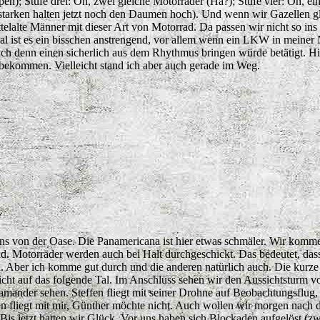
; Stufe drei: Oh, zwei gleiche Motorräder (Hä?); Stufe vier: Oh, eine 
starken halten jetzt noch den Daumen hoch). Und wenn wir Gazellen g
 mittelalte Männer mit dieser Art von Motorrad. Da passen wir nicht so
mal ist es ein bisschen anstrengend, vor allem wenn ein LKW in meine
 ich denn einen sicherlich aus dem Rhythmus bringen würde betätigt. H
bekommen. Vielleicht stand ich aber auch gerade im Weg.
s von der Oase. Die Panamericana ist hier etwas schmäler. Wir kommen
road. Motorräder werden auch bei Halt durchgeschickt. Das bedeutet, d
. Aber ich komme gut durch und die anderen natürlich auch. Die kurz
ssicht auf das folgende Tal. Im Anschluss sehen wir den Aussichtsturm 
ander sehen. Steffen fliegt mit seiner Drohne auf Beobachtungsflug, 
en fliegt mit mir, Günther möchte nicht. Auch wollen wir morgen nach
 Bis jetzt hatten wir Glück. Vor uns haben sich Blockaden aufgelöst (z