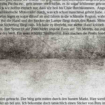
acchu Picchu etc. geht immer noch nichts, es ist sogar schlimmer gew
ich wir hoffen einfach nur, dass wir heil bis Chile durchkommen. Angs
ausländische Motorräder durch, was ich schon manchmal gehört habe. 
deure legen es sogar darauf an und fahren in die schlimme Region, wahr
h mir die Hand und der Stecker der Lampe fliegt durch den Raum. Meine
ine Sicherung fliegt raus. Ich habe es überlebt, nur meine Hand kribbe
n. Ihre Spitze ist auf 2080 Meter und die Basis auf 769 Metern, das er
ne der Welt. Ein ganz schöner Sandhaufen. Hier machen die Profis Sand
fen gebracht. Der Weg geht mitten durch den bunten Markt. Hier wer
er als bei uns. Ich bekomme doch tatsächlich einen Sticker von Peru i