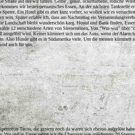
die Straße auf der wir fahren. Gelbe , graue, ockerfarbene, rötliche Wü
ekommen wir bestes peruanisches Essen. An der nächsten Tankstelle erf
 Sperre. Ein Hotel gibt es aber kurz vorher, so wollen wir es versuchen.
n sein. Später erfahre ich, dass am Nachmittag ein Versammlungsver
 die Landschaft bleibt wunderschön karg. Hostal und Bank finden, Esse
zähle 12 verschiedene Arten von Sirenentönen. Von “Wui-wui” über “ooha
l ausgelöst wird. Keiner kümmert sich um das Auto, wenn der Alarm be
n. Also Hunde gibt es in Südamerika viele. Um die meisten kümmert si
und auch für uns.
Sperren in Tacna, die gestern noch da waren sich ebenso aufgelöst habe
a. Vor und in Tacna sehen wir die Überreste von mindestens 20 Sperru