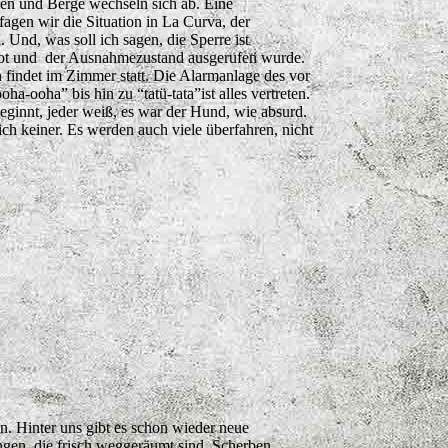
sten und Berge wechseln sich ab. Eine
agen wir die Situation in La Curva, der
 Und, was soll ich sagen, die Sperre ist
bot und der Ausnahmezustand ausgerufen wurde.
n findet im Zimmer statt. Die Alarmanlage des vor
-ooha” bis hin zu “tatü-tata”ist alles vertreten.
ginnt, jeder weiß, es war der Hund, wie absurd.
ch keiner. Es werden auch viele überfahren, nicht
n. Hinter uns gibt es schon wieder neue
ngen, die frisch weggeräumt sind. Scherben,