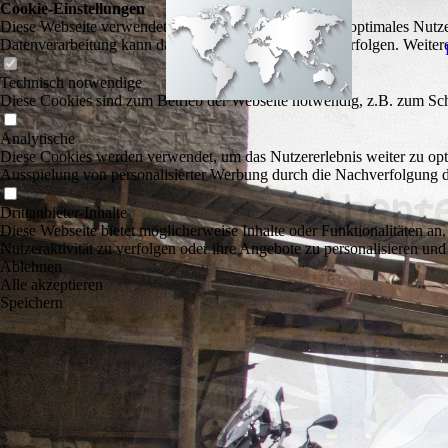
Cookie-Einstellungen
Diese Webseite verwendet Cookies, um Besuchern ein optimales Nutzerer
Datenverarbeitung kann dann auch in einem Drittland erfolgen. Weiter
Technisch notwendige
Diese Cookies sind zum Betrieb der Webseite notwendig, z.B. zum Sch
Analytische
Diese Cookies werden verwendet, um das Nutzererlebnis weiter zu optim
Ausspielung von personalisierter Werbung durch die Nachverfolgung de
Drittanbieter-Inhalte
Diese Webseite bietet möglicherweise Inhalte oder Funktionalitäten an,
Nutzeraktivität zu verfolgen oder ihre Angebote zu personalisieren und
Ablehnen
Alle akzeptieren
Speichern