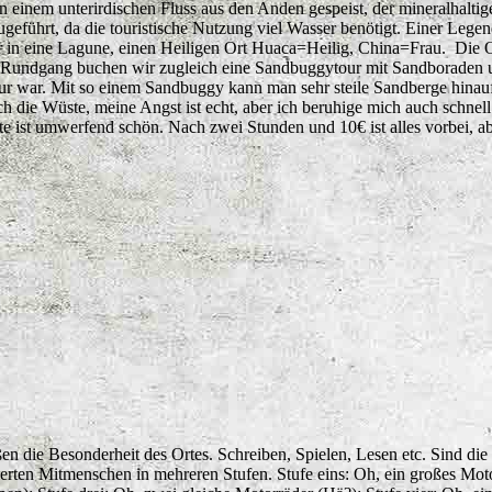
 einem unterirdischen Fluss aus den Anden gespeist, der mineralhaltig
geführt, da die touristische Nutzung viel Wasser benötigt. Einer Legen
er in eine Lagune, einen Heiligen Ort Huaca=Heilig, China=Frau. Die 
undgang buchen wir zugleich eine Sandbuggytour mit Sandboraden u
Tour war. Mit so einem Sandbuggy kann man sehr steile Sandberge hinauf
h die Wüste, meine Angst ist echt, aber ich beruhige mich auch schnell 
ist umwerfend schön. Nach zwei Stunden und 10€ ist alles vorbei, abe
en die Besonderheit des Ortes. Schreiben, Spielen, Lesen etc. Sind di
essierten Mitmenschen in mehreren Stufen. Stufe eins: Oh, ein großes 