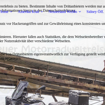
lebnis zu bieten. Bestimmte Inhalte von Drittanbietern werden nur ang
e Informationen hierzu in der Datenschutzerklärung.
Home
Amerika Krad
Neuseeland WoMo
Sidney Öff.
utz vor Hackerangriffen und zur Gewährleistung eines konsistenten un
ieren. Hierunter fallen auch Statistiken, die dem Webseitenbetreiber v
r Nutzeraktivität über verschiedene Webseiten.
 die von Drittanbietern eigenverantwortlich zur Verfügung gestellt wer
 zu optimieren.