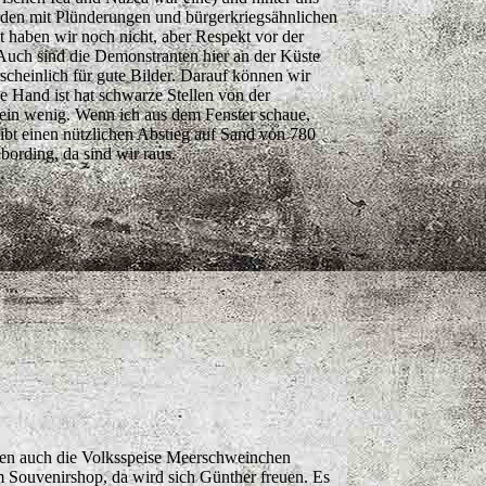
orden mit Plünderungen und bürgerkriegsähnlichen
t haben wir noch nicht, aber Respekt vor der
Auch sind die Demonstranten hier an der Küste
scheinlich für gute Bilder. Darauf können wir
 Hand ist hat schwarze Stellen von der
lt ein wenig. Wenn ich aus dem Fenster schaue,
gibt einen nützlichen Abstieg auf Sand von 780
bording, da sind wir raus.
den auch die Volksspeise Meerschweinchen
m Souvenirshop, da wird sich Günther freuen. Es