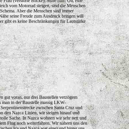
Frau (verstörte Blicke); Stufe fünf: Oh, eine
leich vom Motorrad steigen, sind die Menschen
 ins Schema. Aber die Menschen sind immer
r Nähe seine Freude zum Ausdruck bringen will
ier gibt es keine Beschränkungen für Lautstärke
 gut voran, nur drei Baustellen verzögern
ass man in der Baustelle massig LKW-
e Serpentinenstrecke zwischen Santa Cruz und
von den Nazca Linien, wir steigen hinauf und
tolle Sache. In Nazca wohnen wir sehr nett und
 dem Flug noch weiterfahren. Wir nähern uns den
wischen Ica und Nazca war eine) und hinter uns