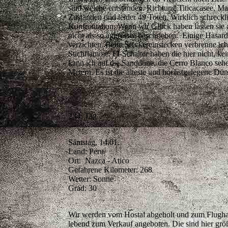
sind welche entstanden. Richtung Titicacasee, M
Zuständen und leider 49 Toten. Wirklich schreckl
Konfrontation. Wenn wir Glück haben lassen sie 
nicht als so aggressiv beschrieben. Einige Hasar
verzichten. Beim Steckereinstecken verbrenne ic
Stichflamme. FI-Schalter haben die hier nicht, ke
kann ich auf die Sanddüne, die Cerro Blanco sehe
Metern. Es ist die älteste und höchstgelegene Dü
234. Tag
Samstag, 14.01.
Land: Peru
Ort: Nazca - Atico
Gefahrene Kilometer: 268
Wetter: Sonne
Grad: 30
Wir werden vom Hostal abgeholt und zum Flugha
lebend zum Verkauf angeboten. Die sind hier größ