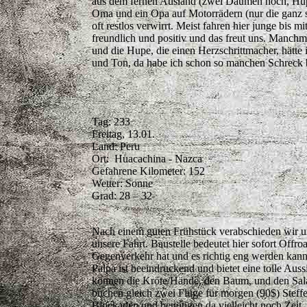
aus dem fernen Ausland (zwei Daumen hoch, Hupen)
Oma und ein Opa auf Motorrädern (nur die ganz 
oft restlos verwirrt. Meist fahren hier junge bis
freundlich und positiv und das freut uns. Manch
und die Hupe, die einen Herzschrittmacher, hätte
und Ton, da habe ich schon so manchen Schreck 
Tag: 233
Freitag, 13.01.
Land: Peru
Ort: Huacachina - Nazca
Gefahrene Kilometer: 152
Wetter: Sonne
Grad: 28 – 32
Nach einem guten Frühstück verabschieden wir un
unsere Fahrt. Baustelle bedeutet hier sofort Off
Gegenverkehr hat und es richtig eng werden kann
Palpa ist beeindruckend und bietet eine tolle Au
können die Kröte/Hände, den Baum, und den Salam
buchen gleich zwei Flüge für morgen (90$) Steff
Blockaden und benötigen da vielleicht noch Zeit.