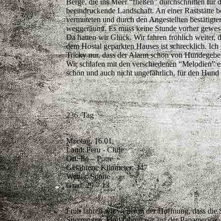
Berge, die ins Meer “fließen” durchschnitten für 
beeindruckende Landschaft. An einer Raststätte b
vermuteten und durch den Angestellten bestätigten
weggeräumt. Es muss keine Stunde vorher gewese
Da hatten wir Glück. Wir fahren fröhlich weiter,
dem Hostal geparkten Hauses ist schrecklich. Ich 
Tricky nur, dass der Alarm schon von Hundegebel
Wir schlafen mit den verschiedenen “Melodien” ei
schön und auch nicht ungefährlich, für den Hund 
236. Tag
Montag, 16.01.
Land: Peru - Chile
Ort: Ilo – Putre
Gefahrene Kilometer: 347
Wetter: Sonne
Grad: 29 – 13
Früh fahren wir weiter in der Hoffnung, dass die 
Sperrungen. Flott fahren wir auf der Panamerican