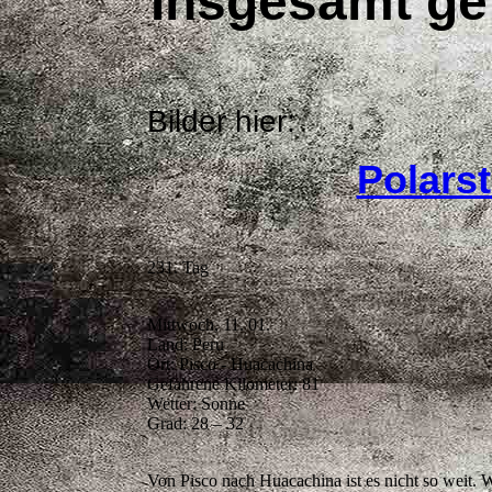
Insgesamt gef
Bilder hier:
Polars
231. Tag
Mittwoch, 11. 01.
Land: Peru
Ort: Pisco - Huacachina
Gefahrene Kilometer: 81
Wetter: Sonne
Grad: 28 – 32
Von Pisco nach Huacachina ist es nicht so weit. W