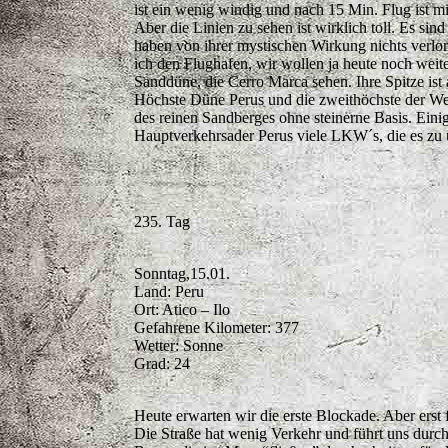
ist ein wenig windig und nach 15 Min. Flug ist mir
Aber die Linien zu sehen ist wirklich toll. Es si
haben von ihrer mystischen Wirkung nichts verlor
ich den Flughafen, wir wollen ja heute noch weit
Sanddüne, die Cerro Marca sehen. Ihre Spitze ist
Höchste Düne Perus und die zweithöchste der We
des reinen Sandberges ohne steinerne Basis. Eini
Hauptverkehrsader Perus viele LKW´s, die es zu ü
235. Tag
Sonntag,15.01.
Land: Peru
Ort: Atico – Ilo
Gefahrene Kilometer: 377
Wetter: Sonne
Grad: 24
Heute erwarten wir die erste Blockade. Aber ers
Die Straße hat wenig Verkehr und führt uns durch