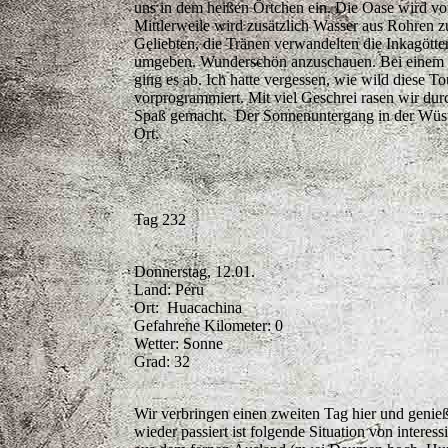
uns in dem heißen Örtchen ein. Die Oase wird von
Mittlerweile wird zusätzlich Wasser aus Rohren zu
Geliebten, die Tränen verwandelten die Inkagött
umgeben. Wunderschön anzuschauen. Bei einem R
ging es ab. Ich hatte vergessen, wie wild diese 
vorprogrammiert. Mit viel Geschrei rasen wir durc
Spaß gemacht. Der Sonnenuntergang in der Wüste 
Ort.
Tag 232
Donnerstag, 12.01.
Land: Peru
Ort: Huacachina
Gefahrene Kilometer: 0
Wetter: Sonne
Grad: 32
Wir verbringen einen zweiten Tag hier und genieß
wieder passiert ist folgende Situation von inter