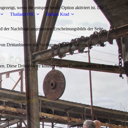
ezeigt, wenn die entsprechende Option aktiviert ist. Die
Thailand Öff.
Balkan Krad
d der Nachfrage angepassten Erscheinungsbilds der Seite.
on Drittanbietern zur Verfügung gestellt werden, sowie die
den. Diese Drittanbieter können eigene Cookies setzen, z.B. um die