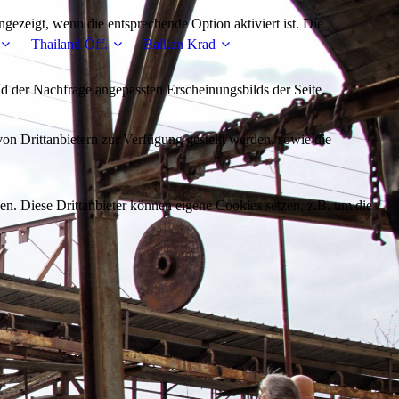
ezeigt, wenn die entsprechende Option aktiviert ist. Die
Thailand Öff.
Balkan Krad
d der Nachfrage angepassten Erscheinungsbilds der Seite.
on Drittanbietern zur Verfügung gestellt werden, sowie die
den. Diese Drittanbieter können eigene Cookies setzen, z.B. um die