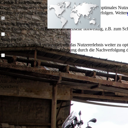
Cookie-Einstellungen
Diese Webseite verwendet Cookies, um Besuchern ein optimales Nutzerer
Datenverarbeitung kann dann auch in einem Drittland erfolgen. Weiter
Technisch notwendige
Diese Cookies sind zum Betrieb der Webseite notwendig, z.B. zum Sch
Analytische
Diese Cookies werden verwendet, um das Nutzererlebnis weiter zu optim
Ausspielung von personalisierter Werbung durch die Nachverfolgung de
Drittanbieter-Inhalte
Diese Webseite bietet möglicherweise Inhalte oder Funktionalitäten an,
Nutzeraktivität zu verfolgen oder ihre Angebote zu personalisieren und
Ablehnen
Alle akzeptieren
Speichern