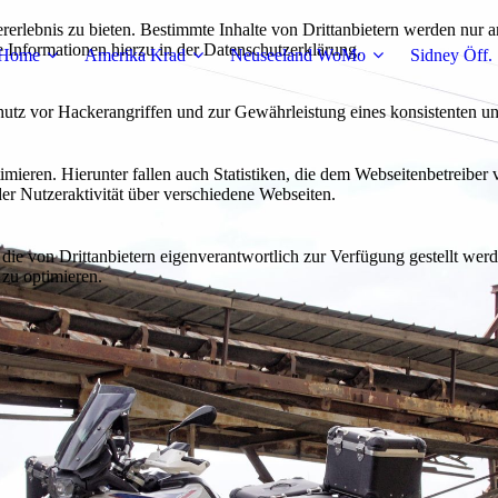
lebnis zu bieten. Bestimmte Inhalte von Drittanbietern werden nur ang
e Informationen hierzu in der Datenschutzerklärung.
Home
Amerika Krad
Neuseeland WoMo
Sidney Öff.
utz vor Hackerangriffen und zur Gewährleistung eines konsistenten un
ieren. Hierunter fallen auch Statistiken, die dem Webseitenbetreiber v
r Nutzeraktivität über verschiedene Webseiten.
 die von Drittanbietern eigenverantwortlich zur Verfügung gestellt wer
 zu optimieren.